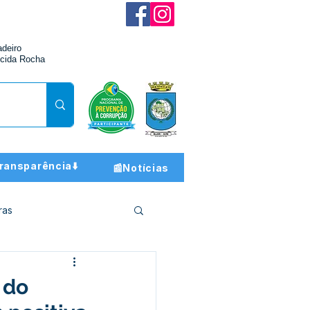
adeiro
cida Rocha
ransparência⬇️
📰Notícias
ras
ção e Finanças
 do