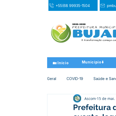
+55(68 99935-1504
pmbu
Município⬇️
🏡 Início
Geral
COVID-19
Saúde e Sa
Ascom
15 de mai.
Desporto Cultura e Lazer
Ed
Prefeitura 