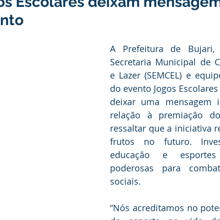
os Escolares deixam mensagem
anhas
Datas Comemorativas
Vacinômetro
Dengue
ento
nicados e Avisos
Emenda Parlamentar
Comunidade
A Prefeitura de Bujari,
Secretaria Municipal de Cu
e Lazer (SEMCEL) e equip
nte
Esporte
Defesa civil
No gabinete
Esporte
do evento Jogos Escolares
deixar uma mensagem i
relação à premiação do 
smo
Cidadania
Expo Bujari 2026
ressaltar que a iniciativa 
frutos no futuro. Inve
educação e esportes
poderosas para combat
sociais.
“Nós acreditamos no poten