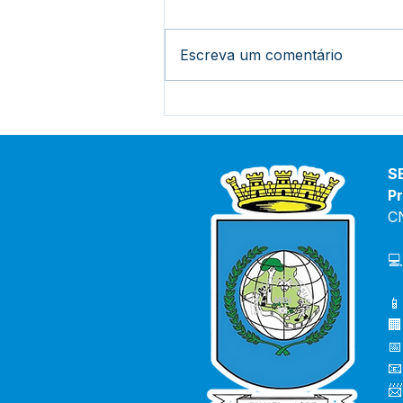
Escreva um comentário
Na Torcida pela Seleção:
"Aulão do Hexa" Agita
Academia de Saúde e
Movimenta Bujari.
S
Pr
C
💻
📱
🏢
📅
📧
📨