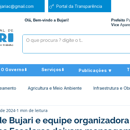
jariac@gmail.com
Portal da Transparência
Olá, Bem-vindo a Bujari!
Prefeito
P
Vice
Apare
O Governo⬇️
Serviços⬇️
T
Publicações 🔽
neamento
Agricultura e Meio Ambiente
Infraestrutura e Ob
 de 2024
1 min de leitura
ucação
Assistência Social
Nota de Pesar
Administra
de Bujari e equipe organizadora