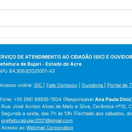
Finais do Campeonato
Num
Inter-bairro de Futsal:
adre
Tradição e espírito
Buja
cam
comunitário em Bujari ⚽🏆
ERVIÇO DE ATENDIMENTO AO CIDADÃO (SIC) E OUVIDOR
acre
efeitura de Bujari - Estado do Acre
NPJ 84.306.620/0001-43
Acesso online: 
SIC 
| 
Fale Conosco
 | 
Ouvidoria
|
Portal de 
Fone: +55 (68) 99935-1504 (Responsável 
Ana Paula Diniz
 Rua: José Acrisio Alves de Melo e Silva, Cerâmica nº10, 
 Segunda a sexta, das 7h às 13h (Fechado aos sábados, do
 
prefeiturabujari2021@gmail.com
 Acesso ao 
Webmail Corporativo