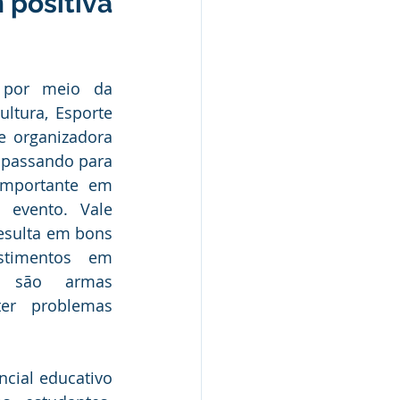
 positiva
Nota Pública
 por meio da 
ltura, Esporte 
e organizadora 
Audiência Pública
 passando para 
mportante em 
evento. Vale 
resulta em bons 
stimentos em 
 são armas 
er problemas 
cial educativo 