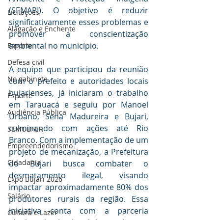
(SEMAPI). O objetivo é reduzir 
Licitações
significativamente esses problemas e 
Alagação e Enchente
promover a conscientização 
ambiental no município.
Esporte
Defesa civil
A equipe que participou da reunião 
No gabinete
com o prefeito e autoridades locais 
bujarienses, já iniciaram o trabalho 
Esporte
em Tarauacá e seguiu por Manoel 
Audiência Pública
Urbano, Sena Madureira e Bujari, 
culminando com ações até Rio 
SEMULHER
Branco. Com a implementação de um 
Empreendedorismo
projeto de mecanização, a Prefeitura 
Cidadania
do Bujari busca combater o 
desmatamento ilegal, visando 
Expo Bujari 2026
impactar aproximadamente 80% dos 
Salário
produtores rurais da região. Essa 
iniciativa conta com a parceria 
Cultura e Lazer