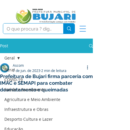
Post
Geral
Ascom
Geral
7 de jun. de 2023
2 min de leitura
Prefeitura de Bujari firma parceria com
COVID-19
IMAC e SEMAPI para combater
desmatamento e queimadas
Saúde e Saneamento
Agricultura e Meio Ambiente
Infraestrutura e Obras
Desporto Cultura e Lazer
Educação