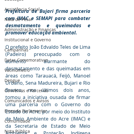
Assistência Social
Prefeitura de Bujari firma parceria 
com IMAC e SEMAPI para combater 
Nota de Pesar
desmatamento e queimadas e 
Administração e Finanças
promover educação ambiental.
Institucional e Governo
O prefeito João Edvaldo Teles de Lima 
Campanhas
(Padeiro) preocupado com o 
Datas Comemorativas
aumento alarmante do 
desmatamento e das queimadas em 
Vacinômetro
áreas como Tarauacá, Feijó, Manoel 
Dengue
Urbano, Sena Madureira, Bujari e Rio 
Branco, nos últimos dois anos, 
Convênios e Parcerias
tomou a iniciativa ousada de firmar 
Comunicados e Avisos
uma parceria com o Governo do 
Emenda Parlamentar
Estado do Acre, por meio do Instituto 
de Meio Ambiente do Acre (IMAC) e 
Comunidade
da Secretaria de Estado de Meio 
Nota Pública
Ambiente e Proteção Indígena 