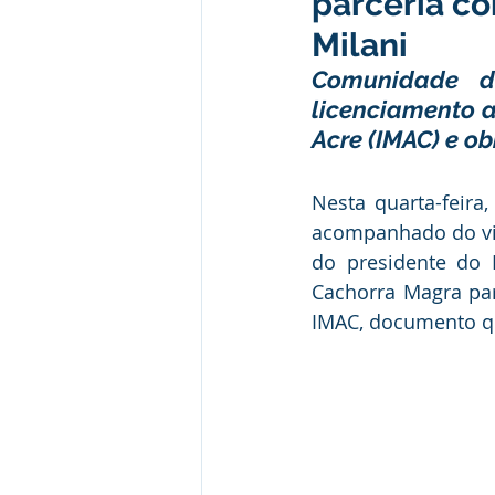
parceria c
Institucional e Governo
Camp
Milani
Comunidade d
licenciamento a
Convênios e Parcerias
Comu
Acre (IMAC) e ob
Licitações
Alagação e Enche
Nesta quarta-feira,
acompanhado do vice
do presidente do
SEMULHER
Empreendedori
Cachorra Magra par
IMAC, documento qu