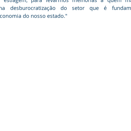
 estiagem, para levarmos melhorias a quem mai
 na desburocratização do setor que é fundam
economia do nosso estado."