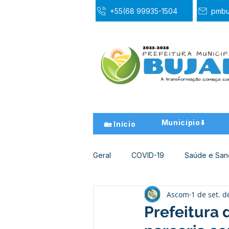
+55(68 99935-1504
pmbu
Município⬇️
🏡 Início
Geral
COVID-19
Saúde e Sa
Ascom
1 de set. d
Desporto Cultura e Lazer
Ed
Prefeitura 