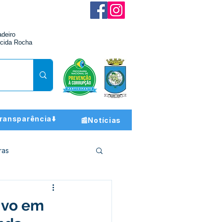
adeiro
cida Rocha
ransparência⬇️
📰Notícias
ras
ção e Finanças
tivo em