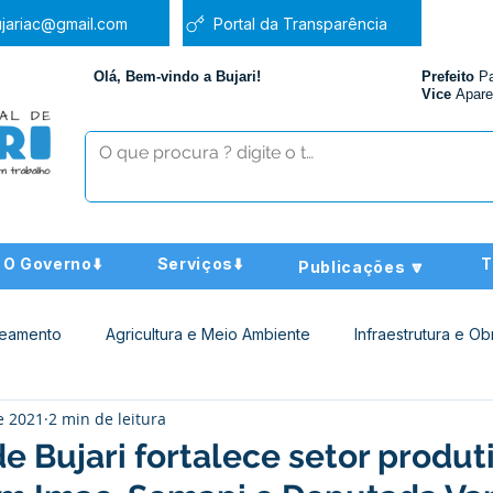
jariac@gmail.com
Portal da Transparência
Olá, Bem-vindo a Bujari!
Prefeito
P
Vice
Apare
O Governo⬇️
Serviços⬇️
T
Publicações 🔽
neamento
Agricultura e Meio Ambiente
Infraestrutura e Ob
e 2021
2 min de leitura
ucação
Assistência Social
Nota de Pesar
Administra
de Bujari fortalece setor produ