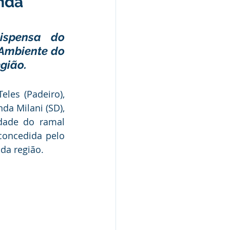
nda
spensa do 
Ambiente do 
Nota Pública
egião.
Audiência Pública
les (Padeiro), 
a Milani (SD), 
ade do ramal 
oncedida pelo 
da região.