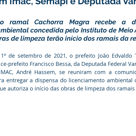
om Imac, Semapi e Deputada Va
anhas
Datas Comemorativas
Vacinômetro
Dengue
o ramal Cachorra Magra recebe a di
mbiental concedida pelo Instituto de Meio 
nicados e Avisos
Emenda Parlamentar
Comunidade
ras de limpeza terão início dos ramais da r
nte
Esporte
Defesa civil
No gabinete
Esporte
 1º de setembro de 2021, o prefeito João Edvaldo Te
-prefeito Francisco Bessa, da Deputada Federal Vand
 IMAC, André Hassem, se reuniram com a comunid
smo
Cidadania
Expo Bujari 2026
a entregar a dispensa do licenciamento ambiental c
e autoriza o início das obras de limpeza dos ramais 