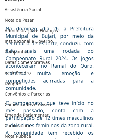
Assistência Social
Nota de Pesar
No domingo, dia 26, a Prefeitura 
Administração e Finanças
Municipal de Bujari, por meio da 
Institucional e Governo
Secretaria de Esporte, conduziu com 
êxito mais uma rodada do 
Campanhas
Campeonato Rural 2024. Os jogos 
Datas Comemorativas
aconteceram no Ramal do Ouro, 
trazendo muita emoção e 
Vacinômetro
competições acirradas para a 
Dengue
comunidade.
Convênios e Parcerias
O campeonato, que teve início no 
Comunicados e Avisos
mês passado, conta com a 
Emenda Parlamentar
participação de 12 times masculinos 
e dois times femininos da zona rural. 
Comunidade
A comunidade tem recebido os 
Nota Pública