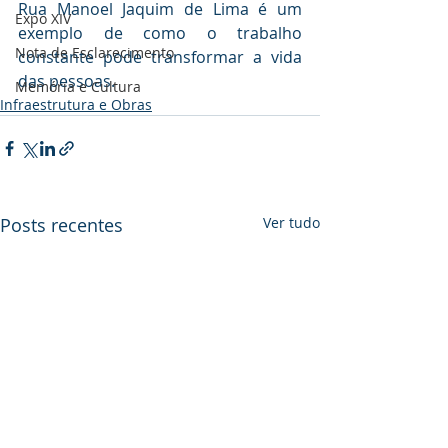
Rua Manoel Jaquim de Lima é um 
Expo XIV
exemplo de como o trabalho 
Nota de Esclarecimento
constante pode transformar a vida 
das pessoas.
Memória e Cultura
Infraestrutura e Obras
Posts recentes
Ver tudo