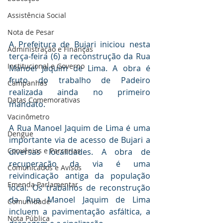
Assistência Social
Nota de Pesar
A Prefeitura de Bujari iniciou nesta 
Administração e Finanças
terça-feira (6) a reconstrução da Rua 
Institucional e Governo
Manoel Jaquim de Lima. A obra é 
fruto do trabalho de Padeiro 
Campanhas
realizada ainda no primeiro 
Datas Comemorativas
mandato.
Vacinômetro
A Rua Manoel Jaquim de Lima é uma 
Dengue
importante via de acesso de Bujari a 
Convênios e Parcerias
diversas localidades. A obra de 
recuperação da via é uma 
Comunicados e Avisos
reivindicação antiga da população 
Emenda Parlamentar
local. Os trabalhos de reconstrução 
da Rua Manoel Jaquim de Lima 
Comunidade
incluem a pavimentação asfáltica, a 
Nota Pública