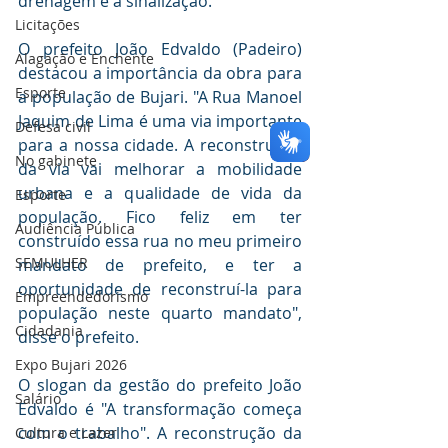
drenagem e a sinalização. 
Licitações
O prefeito João Edvaldo (Padeiro) 
Alagação e Enchente
destacou a importância da obra para 
Esporte
a população de Bujari. "A Rua Manoel 
Jaquim de Lima é uma via importante 
Defesa civil
para a nossa cidade. A reconstrução 
No gabinete
da via vai melhorar a mobilidade 
urbana e a qualidade de vida da 
Esporte
população. Fico feliz em ter 
Audiência Pública
construído essa rua no meu primeiro 
SEMULHER
mandato de prefeito, e ter a 
oportunidade de reconstruí-la para 
Empreendedorismo
população neste quarto mandato", 
Cidadania
disse o prefeito.
Expo Bujari 2026
O slogan da gestão do prefeito João 
Salário
Edvaldo é "A transformação começa 
com o trabalho". A reconstrução da 
Cultura e Lazer