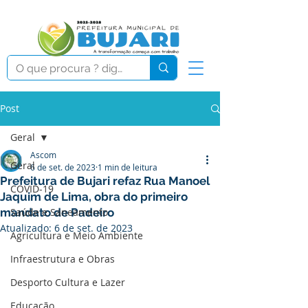
Post
Geral
Ascom
Geral
6 de set. de 2023
1 min de leitura
Prefeitura de Bujari refaz Rua Manoel
COVID-19
Jaquim de Lima, obra do primeiro
mandato de Padeiro
Saúde e Saneamento
Atualizado:
6 de set. de 2023
Agricultura e Meio Ambiente
Infraestrutura e Obras
Desporto Cultura e Lazer
Educação