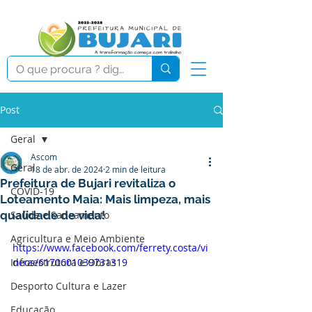
Post
Geral
Ascom
Geral
18 de abr. de 2024
2 min de leitura
Prefeitura de Bujari revitaliza o
COVID-19
Loteamento Maia: Mais limpeza, mais
qualidade de vida!
Saúde e Saneamento
Agricultura e Meio Ambiente
https://www.facebook.com/ferrety.costa/vi
Infraestrutura e Obras
deos/6170601039731319
Desporto Cultura e Lazer
Educação