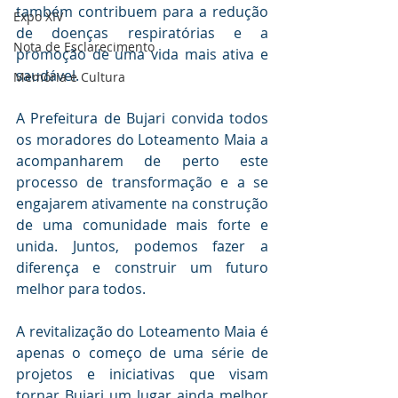
também contribuem para a redução 
Expo XIV
de doenças respiratórias e a 
Nota de Esclarecimento
promoção de uma vida mais ativa e 
saudável.
Memória e Cultura
A Prefeitura de Bujari convida todos 
os moradores do Loteamento Maia a 
acompanharem de perto este 
processo de transformação e a se 
engajarem ativamente na construção 
de uma comunidade mais forte e 
unida. Juntos, podemos fazer a 
diferença e construir um futuro 
melhor para todos.
A revitalização do Loteamento Maia é 
apenas o começo de uma série de 
projetos e iniciativas que visam 
tornar Bujari um lugar ainda melhor 