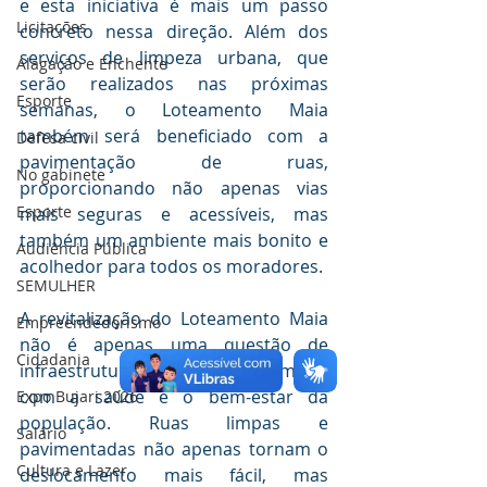
e esta iniciativa é mais um passo 
Licitações
concreto nessa direção. Além dos 
serviços de limpeza urbana, que 
Alagação e Enchente
serão realizados nas próximas 
Esporte
semanas, o Loteamento Maia 
também será beneficiado com a 
Defesa civil
pavimentação de ruas, 
No gabinete
proporcionando não apenas vias 
Esporte
mais seguras e acessíveis, mas 
também um ambiente mais bonito e 
Audiência Pública
acolhedor para todos os moradores.
SEMULHER
A revitalização do Loteamento Maia 
Empreendedorismo
não é apenas uma questão de 
Cidadania
infraestrutura, é um compromisso 
com a saúde e o bem-estar da 
Expo Bujari 2026
população. Ruas limpas e 
Salário
pavimentadas não apenas tornam o 
Cultura e Lazer
deslocamento mais fácil, mas 