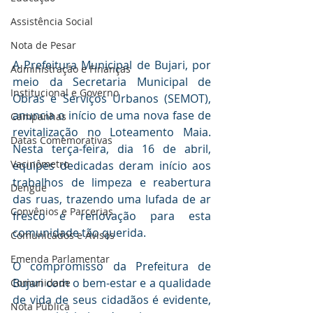
Assistência Social
Nota de Pesar
A Prefeitura Municipal de Bujari, por 
Administração e Finanças
meio da Secretaria Municipal de 
Institucional e Governo
Obras e Serviços Urbanos (SEMOT), 
anuncia o início de uma nova fase de 
Campanhas
revitalização no Loteamento Maia. 
Datas Comemorativas
Nesta terça-feira, dia 16 de abril, 
Vacinômetro
equipes dedicadas deram início aos 
trabalhos de limpeza e reabertura 
Dengue
das ruas, trazendo uma lufada de ar 
Convênios e Parcerias
fresco e renovação para esta 
comunidade tão querida.
Comunicados e Avisos
Emenda Parlamentar
O compromisso da Prefeitura de 
Bujari com o bem-estar e a qualidade 
Comunidade
de vida de seus cidadãos é evidente, 
Nota Pública