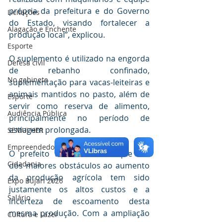
própria da prefeitura e do Governo 
Licitações
do Estado, visando fortalecer a 
Alagação e Enchente
produção local”, explicou.
Esporte
O suplemento é utilizado na engorda 
Defesa civil
de rebanho confinado, 
No gabinete
suplementação para vacas-leiteiras e 
animais mantidos no pasto, além de 
Esporte
servir como reserva de alimento, 
Audiência Pública
principalmente no período de 
estiagem prolongada.
SEMULHER
Empreendedorismo
O prefeito também frisou que um 
Cidadania
dos maiores obstáculos ao aumento 
da produção agrícola tem sido 
Expo Bujari 2026
justamente os altos custos e a 
Salário
incerteza de escoamento desta 
mesma produção. Com a ampliação 
Cultura e Lazer