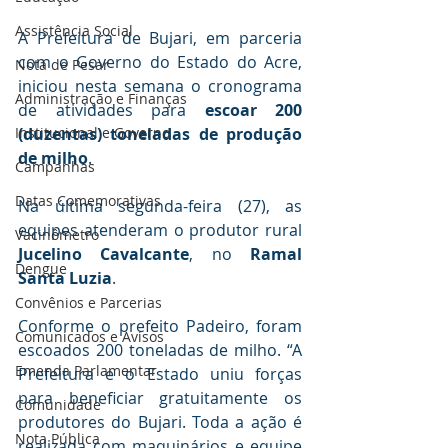
Assistência Social
A Prefeitura de Bujari, em parceria 
com o Governo do Estado do Acre, 
Nota de Pesar
iniciou nesta semana o cronograma 
Administração e Finanças
de atividades para 
escoar 200 
(duzentas) toneladas de produção 
Institucional e Governo
de milho
.
Campanhas
Datas Comemorativas
Na última segunda-feira (27), as 
equipes atenderam o produtor rural 
Vacinômetro
Jucelino Cavalcante
, no 
Ramal 
Dengue
Santa Luzia
.
Convênios e Parcerias
Conforme o prefeito Padeiro, foram 
Comunicados e Avisos
escoados 200 toneladas de milho. “A 
Emenda Parlamentar
Prefeitura e o Estado uniu forças 
para beneficiar gratuitamente os 
Comunidade
produtores do Bujari. Toda a ação é 
Nota Pública
realizada com maquinários e equipe 