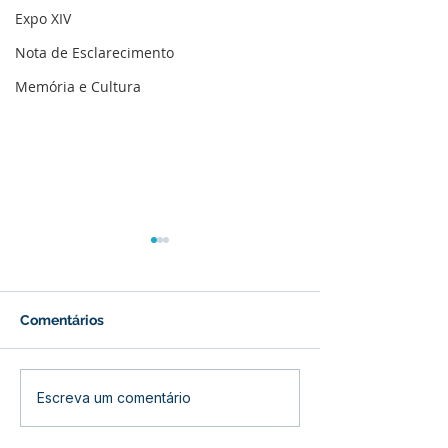
Expo XIV
Nota de Esclarecimento
Memória e Cultura
Comentários
Prefeitura inicia
Prefeitura de B
Escreva um comentário
revitalização da Praça
inaugura refor
Adalberto Mendes
Centro de Saú