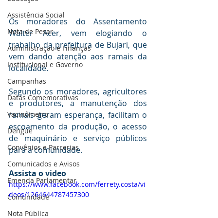
Assistência Social
Os moradores do Assentamento 
Nota de Pesar
Walter Acer, vem elogiando o 
trabalho da prefeitura de Bujari, que 
Administração e Finanças
vem dando atenção aos ramais da 
Institucional e Governo
localidade.
Campanhas
Segundo os moradores, agricultores 
Datas Comemorativas
e produtores, a manutenção dos 
ramais geram esperança, facilitam o 
Vacinômetro
escoamento da produção, o acesso 
Dengue
de maquinário e serviço públicos 
Convênios e Parcerias
para a comunidade.
Comunicados e Avisos
Assista o video
Emenda Parlamentar
https://www.facebook.com/ferrety.costa/vi
deos/1264644787457300
Comunidade
Nota Pública