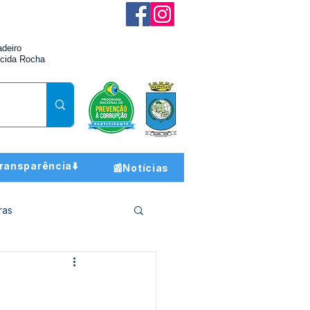
adeiro
cida Rocha
ransparência⬇️
📰Notícias
ras
ção e Finanças