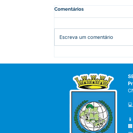
Comentários
Escreva um comentário
Prefeito acompanha início
das obras no Ramal Abib
Cury: mais segurança e
apoio aos produtores rurais
S
Pr
C
💻
📱
🏢