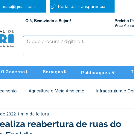
jariac@gmail.com
Portal da Transparência
Olá, Bem-vindo a Bujari!
Prefeito
P
Vice
Apare
O Governo⬇️
Serviços⬇️
T
Publicações 🔽
neamento
Agricultura e Meio Ambiente
Infraestrutura e Ob
 de 2022
1 min de leitura
ucação
Assistência Social
Nota de Pesar
Administra
realiza reabertura de ruas do