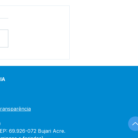
eitura de Bujari
gura reforma do Centro
Saúde Raimunda
írio nesta quinta-feira
IA
Transparência
)
CEP: 69.926-072 Bujari Acre.