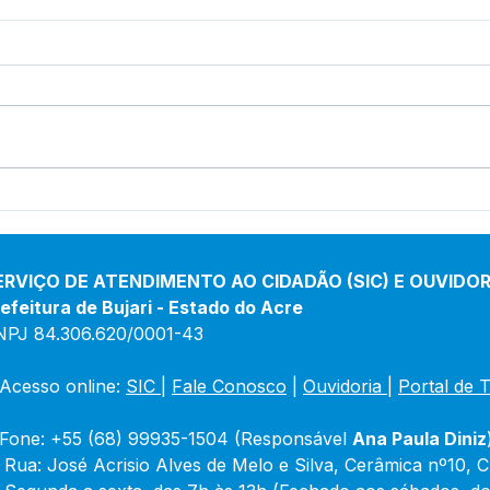
Prefeitura inicia
Pref
revitalização da Praça
inau
Adalberto Mendes Pereira
de 
Porf
ERVIÇO DE ATENDIMENTO AO CIDADÃO (SIC) E OUVIDOR
efeitura de Bujari - Estado do Acre
NPJ 84.306.620/0001-43
Acesso online: 
SIC 
| 
Fale Conosco
 | 
Ouvidoria
|
Portal de 
Fone: +55 (68) 99935-1504 (Responsável 
Ana Paula Diniz
 Rua: José Acrisio Alves de Melo e Silva, Cerâmica nº10, 