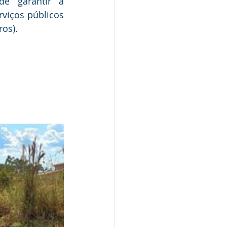
e garantir a 
viços públicos 
ros).