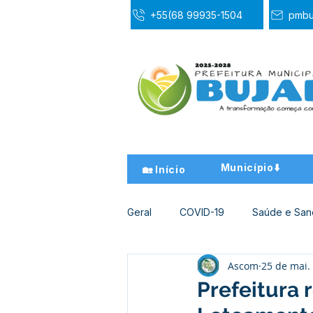
+55(68 99935-1504
pmbu
Município⬇️
🏡 Início
Geral
COVID-19
Saúde e Sa
Ascom
25 de mai.
Desporto Cultura e Lazer
Ed
Prefeitura 