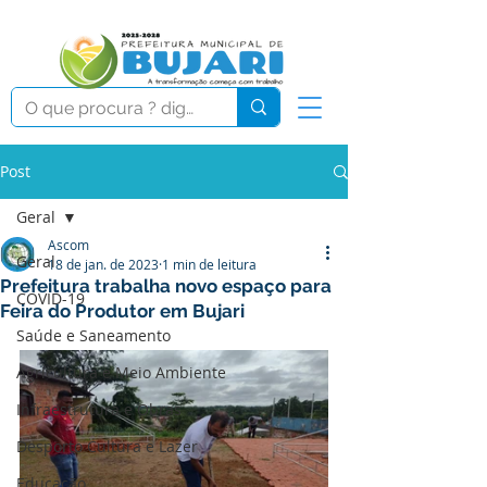
Post
Geral
Ascom
Geral
18 de jan. de 2023
1 min de leitura
Prefeitura trabalha novo espaço para
COVID-19
Feira do Produtor em Bujari
Saúde e Saneamento
Agricultura e Meio Ambiente
Infraestrutura e Obras
Desporto Cultura e Lazer
Educação