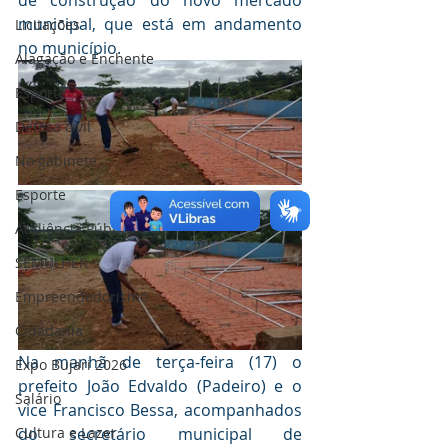
de construção do novo mercado 
municipal, que está em andamento 
Licitações
no município.
Alagação e Enchente
Esporte
Defesa civil
No gabinete
Esporte
Audiência Pública
SEMULHER
Empreendedorismo
Cidadania
Na manhã de terça-feira (17) o 
Expo Bujari 2026
prefeito João Edvaldo (Padeiro) e o 
Salário
vice Francisco Bessa, acompanhados 
Cultura e Lazer
do secretário municipal de 