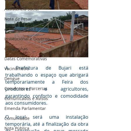
Assistência Social
Nota de Pesar
Administração e Finanças
Institucional e Governo
Campanhas
Datas Comemorativas
A Prefeitura de Bujari está 
Vacinômetro
trabalhando o espaço que abrigará 
Dengue
temporariamente a Feira dos 
Convênios e Parcerias
produtores e agricultores, 
garantindo conforto e comodidade 
Comunicados e Avisos
aos consumidores.
Emenda Parlamentar
O local será uma instalação 
Comunidade
temporária, até a finalização da obra 
Nota Pública