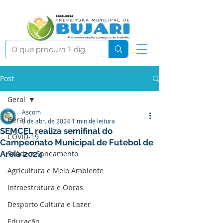
Post
Geral
Ascom
Geral
3 de abr. de 2024
1 min de leitura
SEMCEL realiza semifinal do
COVID-19
Campeonato Municipal de Futebol de
Areia 2024
Saúde e Saneamento
Agricultura e Meio Ambiente
Infraestrutura e Obras
Desporto Cultura e Lazer
Educação