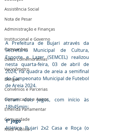
Assistência Social
Nota de Pesar
Administração e Finanças
Institucional e Governo
A Prefeitura de Bujari através da 
Campanhas
Secretaria Municipal de Cultura, 
Esporte e Lazer (SEMCEL) realizou 
Datas Comemorativas
nesta quarta-feira, 03 de abril de 
Vacinômetro
2024, na quadra de areia a semifinal 
do Campeonato Municipal de Futebol 
Dengue
de Areia 2024.
Convênios e Parcerias
Comunicados e Avisos
Foram dois jogos, com início à
s 
18h45min:
Emenda Parlamentar
Comunidade
1º jogo
Atlético Bujari 2x2 Casa e Roça (o 
Nota Pública