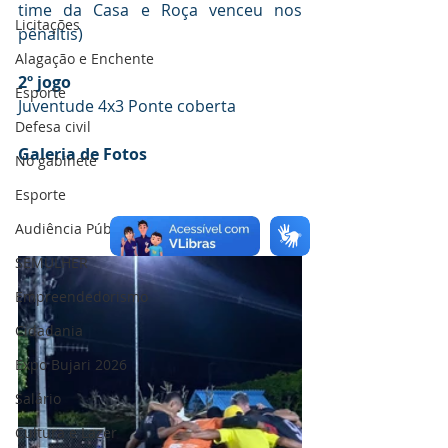
time da Casa e Roça venceu nos 
Licitações
pênaltis) 
Alagação e Enchente
2º jogo 
Esporte
Juventude 4x3 Ponte coberta
Defesa civil
Galeria de Fotos
No gabinete
Esporte
Audiência Pública
SEMULHER
Empreendedorismo
Cidadania
Expo Bujari 2026
Salário
Cultura e Lazer