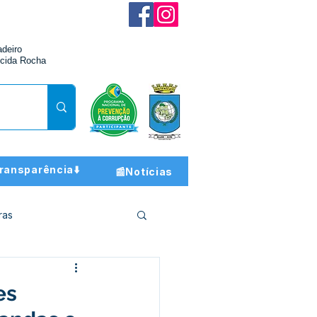
adeiro
cida Rocha
ransparência⬇️
📰Notícias
ras
ção e Finanças
es