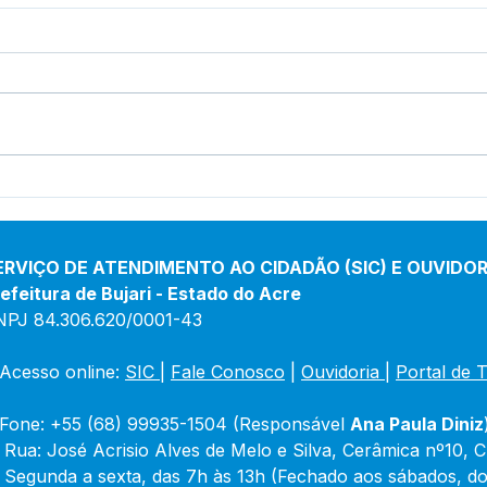
Bujari promove Roda
Buja
Cultural com diversas
Dire
atrações artísticas e lazer
ofer
para a comunidade
esse
ERVIÇO DE ATENDIMENTO AO CIDADÃO (SIC) E OUVIDOR
efeitura de Bujari - Estado do Acre
NPJ 84.306.620/0001-43
Acesso online: 
SIC 
| 
Fale Conosco
 | 
Ouvidoria
|
Portal de 
Fone: +55 (68) 99935-1504 (Responsável 
Ana Paula Diniz
 Rua: José Acrisio Alves de Melo e Silva, Cerâmica nº10, 
 Segunda a sexta, das 7h às 13h (Fechado aos sábados, do