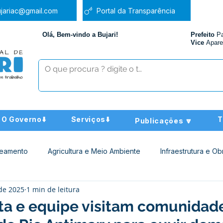
jariac@gmail.com
Portal da Transparência
Olá, Bem-vindo a Bujari!
Prefeito
P
Vice
Apare
O Governo⬇️
Serviços⬇️
T
Publicações 🔽
neamento
Agricultura e Meio Ambiente
Infraestrutura e Ob
 de 2025
1 min de leitura
ucação
Assistência Social
Nota de Pesar
Administra
ita e equipe visitam comunidad