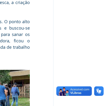
sca, a criação 
. O ponto alto 
 e buscou-se 
para sanar os 
ora, ficou o 
a de trabalho 