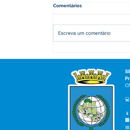
Comentários
Escreva um comentário
Prefeitura de Bujari lança o
concurso "Rainha do
Rodeio 2026"
S
Pr
C
💻
📱
🏢
📅