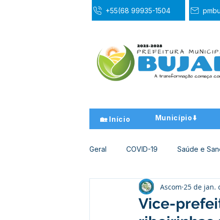
+55(68 99935-1504
pmbu
Município⬇️
🏡 Início
Geral
COVID-19
Saúde e Sa
Ascom
25 de jan.
Desporto Cultura e Lazer
Ed
Vice-prefe