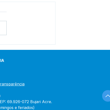
ri promove Dia “D” dos
itos da Mulher com
ta de serviços
nciais e cidadania
IA
Transparência
)
CEP: 69.926-072 Bujari Acre.
mingos e feriados)