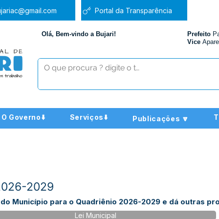
jariac@gmail.com
Portal da Transparência
Olá, Bem-vindo a Bujari!
Prefeito
P
Vice
Apare
O Governo⬇️
Serviços⬇️
T
Publicações 🔽
 2026-2029
 do Município para o Quadriênio 2026-2029 e dá outras pro
Lei Municipal