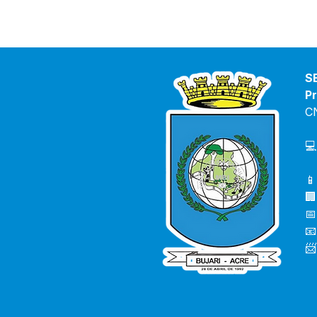
S
Pr
C
💻
📱
🏢
📅
📧
📨