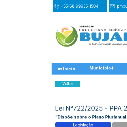
+55(68 99935-1504
pmbu
Município⬇️
🏡 Início
Voltar
Lei N°722/2025 - PPA
“Dispõe sobre o Plano Plurianual
Legislação