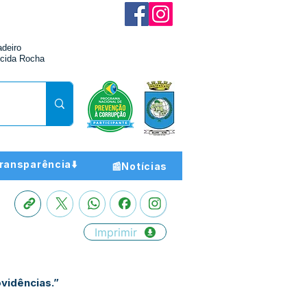
adeiro
cida Rocha
ransparência⬇️
📰Notícias
Imprimir
vidências.”