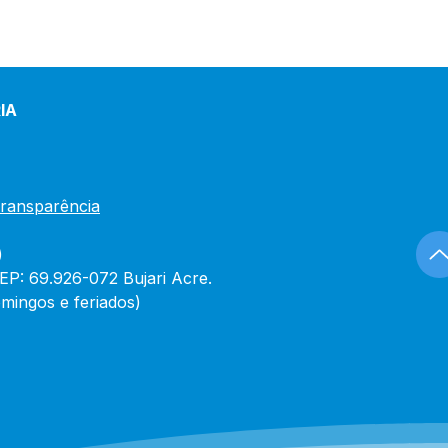
IA
Transparência
)
CEP: 69.926-072 Bujari Acre.
mingos e feriados)