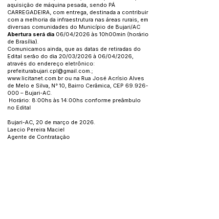
aquisição de máquina pesada, sendo PÁ
CARREGADEIRA, com entrega, destinada a contribuir
com a melhoria da infraestrutura nas áreas rurais, em
diversas comunidades do Município de Bujari/AC
Abertura será dia
06/04/2026 às 10h00min (horário
de Brasília).
Comunicamos ainda, que as datas de retiradas do
Edital serão do dia 20/03/2026 à 06/04/2026,
através do endereço eletrônico:
prefeiturabujari.cpl@gmail.com
.;
www.licitanet.com.br
ou na Rua José Acrísio Alves
de Melo e Silva, N° 10, Bairro Cerâmica, CEP
69.926-
000
– Bujari-AC.
Horário: 8:00hs às 14:00hs conforme preâmbulo
no Edital
Bujari-AC, 20 de março de 2026.
Laecio Pereira Maciel
Agente de Contratação