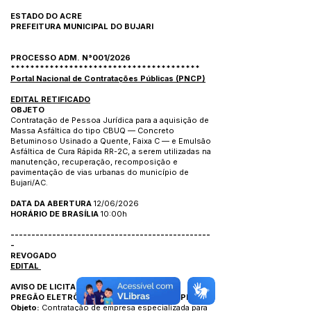
ESTADO DO ACRE
PREFEITURA MUNICIPAL DO BUJARI
PROCESSO ADM. N°001/2026
***************************************
Portal Nacional de Contratações Públicas (PNCP)
EDITAL RETIFICADO
OBJETO
Contratação de Pessoa Jurídica para a aquisição de
Massa Asfáltica do tipo CBUQ — Concreto
Betuminoso Usinado a Quente, Faixa C — e Emulsão
Asfáltica de Cura Rápida RR-2C, a serem utilizadas na
manutenção, recuperação, recomposição e
pavimentação de vias urbanas do município de
Bujari/AC.
DATA DA ABERTURA
12/06/2026
HORÁRIO DE BRASÍLIA
10:00h
------------------------------------------------
-
REVOGADO
EDITAL
AVISO DE LICITAÇÃO
PREGÃO ELETRÔNICO Nº004/2026 – CPL/PMBJ
Objeto:
Contratação de empresa especializada para