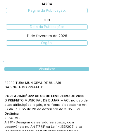
14204
Página da Publicação:
103
Data da Publicação:
11 de fevereiro de 2026
Órgão:
Visualizar
PREFEITURA MUNICIPAL DE BUJARI
GABINETE DO PREFEITO
PORTARIA/Nº022 DE 06 DE FEVEREIRO DE 2026.
O PREFEITO MUNICIPAL DE BUJARI – AC., no uso de
suas atribuições legais, e na forma disposta no Art.
57 da Lei 085 de 20 de dezembro de 1995 – Lei
Orgânica.
RESOLVE:
Art 1º - Designar os servidores abaixo, com
observância no Art 117 §1º da Lei 14.133/2021 e da