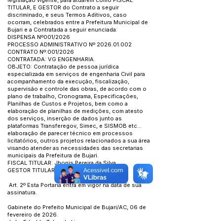
legislação vigente, para atuarem como FISCAL
TITULAR, E GESTOR do Contrato a seguir
discriminado, e seus Termos Aditivos, caso
ocorram, celebrados entre a Prefeitura Municipal de
Bujari e a Contratada a seguir enunciada:
DISPENSA Nº001/2026
PROCESSO ADMINISTRATIVO Nº
2026.01.002
CONTRATO Nº:001/2026
CONTRATADA: VG ENGENHARIA.
OBJETO: Contratação de pessoa jurídica
especializada em serviços de engenharia Civil para
acompanhamento da execução, fiscalização,
supervisão e controle das obras, de acordo com o
plano de trabalho, Cronograma, Especificações,
Planilhas de Custos e Projetos, bem como a
elaboração de planilhas de medições, com atesto
dos serviços, inserção de dados junto as
plataformas Transferegov, Simec, e SISMOB etc...
elaboração de parecer técnico em processos
licitatórios, outros projetos relacionados a sua área
visando atender as necessidades das secretarias
municipais da Prefeitura de Bujari.
FISCAL TITULAR: Jhonis Pereira da Silva.
GESTOR TITULAR: Emili do Vale Leal.
Art. 2º Esta Portaria entra em vigor na data de sua
assinatura.
Gabinete do Prefeito Municipal de Bujari/AC, 06 de
fevereiro de 2026.