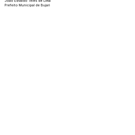
João Edvaldo Teles de Lima
Prefeito Municipal de Bujari