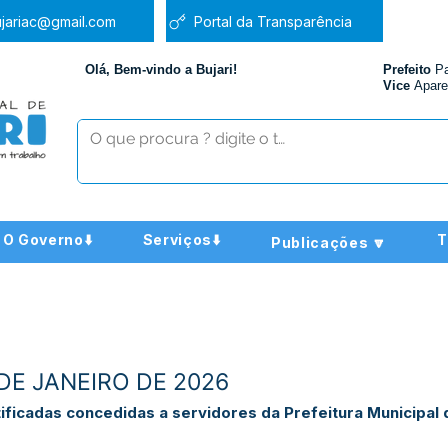
jariac@gmail.com
Portal da Transparência
Olá, Bem-vindo a Bujari!
Prefeito
P
Vice
Apare
O Governo⬇️
Serviços⬇️
T
Publicações 🔽
 DE JANEIRO DE 2026
ficadas concedidas a servidores da Prefeitura Municipal d