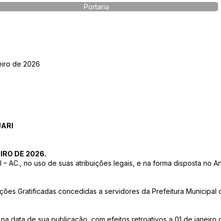
Portaria
eiro de 2026
JARI
IRO DE 2026.
AC., no uso de suas atribuições legais, e na forma disposta no Ar
.
nções Gratificadas concedidas a servidores da Prefeitura Municipal 
or na data de sua publicação, com efeitos retroativos a 01 de janeiro