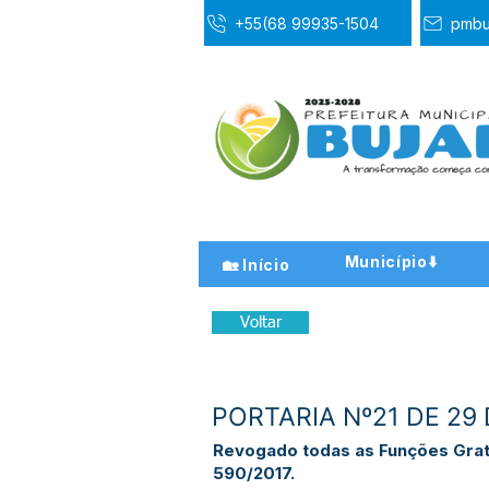
+55(68 99935-1504
pmbu
Município⬇️
🏡 Início
Voltar
PORTARIA Nº21 DE 29
Revogado todas as Funções Grati
590/2017.