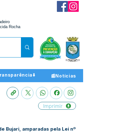
adeiro
cida Rocha
ransparência⬇️
📰Notícias
Imprimir
e Bujari, amparadas pela Lei nº