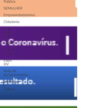
Pública
SEMULHER
Empreendedorismo
Cidadania
Expo
Bujari
2026
Salário
Cultura
e Lazer
Expo
XIV
Nota de
Esclarecimento
Memória
e
Cultura