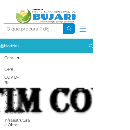
📰Notícias
Geral
Geral
COVID-
19
Saúde e
Saneamento
Agricultura
e Meio
Ambiente
Infraestrutura
e Obras