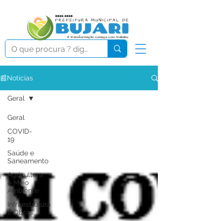
📰Notícias
Geral
Geral
COVID-
19
Saúde e
Saneamento
Agricultura
e Meio
Ambiente
Infraestrutura
e Obras