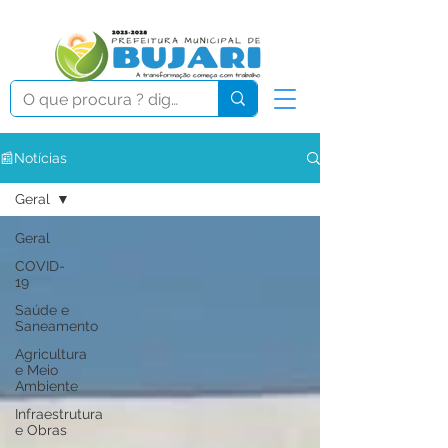
📰Notícias
Geral
Geral
COVID-
19
Saúde e
Saneamento
Agricultura
e Meio
Ambiente
Infraestrutura
e Obras