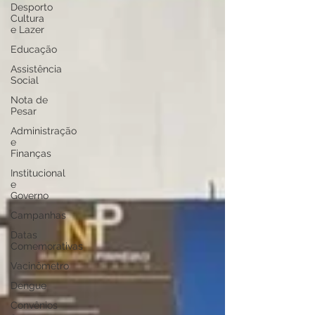
Desporto
Cultura
e Lazer
Educação
Assistência
Social
Nota de
Pesar
Administração
e
Finanças
Institucional
e
Governo
Campanhas
Datas
Comemorativas
Vacinômetro
Dengue
Convênios