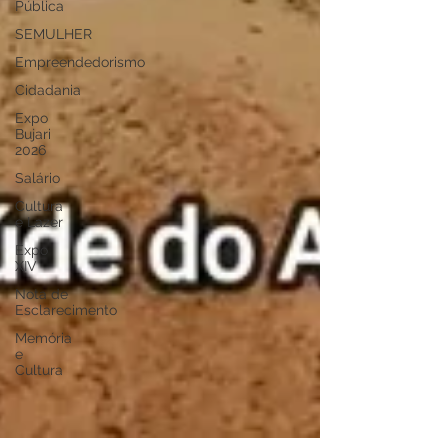
Pública
SEMULHER
Empreendedorismo
Cidadania
Expo
Bujari
2026
Salário
Cultura
e Lazer
Expo
XIV
Nota de
Esclarecimento
Memória
e
Cultura