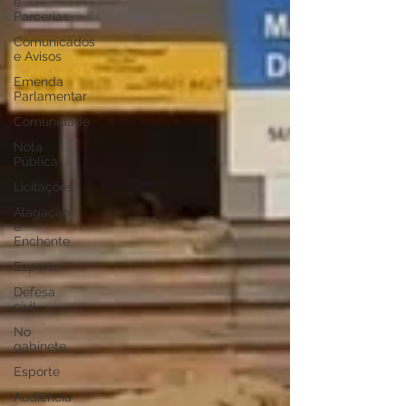
e
Parcerias
Comunicados
e Avisos
Emenda
Parlamentar
Comunidade
Nota
Pública
Licitações
Alagação
e
Enchente
Esporte
Defesa
civil
No
gabinete
Esporte
Audiência