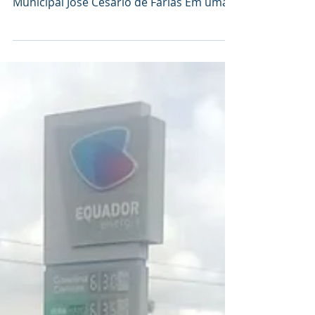
Secretário de Obras e Planejamento
celebram finalização do muro da Escola
Municipal José Cesário de Farias Em uma
manhã cheia de...